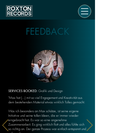
FEEDBACK
SERVICES BOOKED:
Grafik und Design
"
Max hat (...) mit so viel Engagement und Kreativität aus
dem bestehenden Material etwas wirklich Tolles gemacht.
Was ich besonders an Max schätze, ist seine eigene
Initiative und seine tollen Ideen, die er immer wieder
eingebracht hat. Es war so eine angenehme
Zusammenarbeit. Es ging wirklich flott und alles fühlte sich
so richtig an. Der ganze Prozess war einfach entspannt und