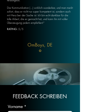
reibungslos.
Die Kommunikation (...) wirklich wunderbar, und man merkt
sofort, dass er nicht nur super kompetent ist, sondern auch
mit Herz bei der Sache ist. Ich bin echt dankbar für die
tolle Arbeit, die er gemacht hat, und kann ihn mit voller
Überzeugung jedem empfehlen!"
RATING:
5/5
OmBoys, DE
FEEDBACK SCHREIBEN
Vorname